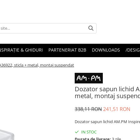
NSPIRAȚIE & GHIDURI
PARTENERIAT B2B
DOWNLOADS
/DESIG
A36922, sticla + metal, montaj suspendat
Dozator sapun lichid A
metal, montaj suspen
338,11 RON
241,51 RON
Dozator sapun lichid AM.PM Inspire
IN STOC
Durata de livrare:
3 zile