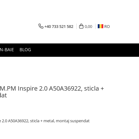
+40 733 521 582
0,00
RO
N-BAIE
BLOG
M.PM Inspire 2.0 A50A36922, sticla +
dat
 2.0 A50A36922, sticla + metal, montaj suspendat