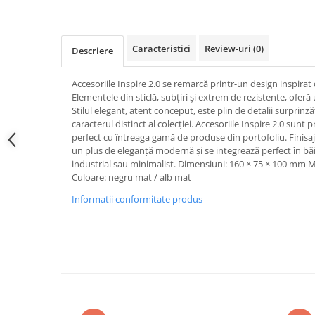
PURE
QUADRIX
QUADRIX COMPOZIT
Caracteristici
Review-uri
(0)
Descriere
RANDO
Recomandate
Accesoriile Inspire 2.0 se remarcă printr-un design inspirat
ROLL
Elementele din sticlă, subțiri și extrem de rezistente, oferă
SENSUAL
Stilul elegant, atent conceput, este plin de detalii surprinz
caracterul distinct al colecției. Accesoriile Inspire 2.0 sunt 
SETURI CHIUVETA DE BUCATARIE SI
perfect cu întreaga gamă de produse din portofoliu. Finisa
BATERIE
un plus de eleganță modernă și se integrează perfect în bă
SIFOANE MONARCH
industrial sau minimalist. Dimensiuni: 160 × 75 × 100 mm Mate
Culoare: negru mat / alb mat
SITE / COSURI INOX
STRICTO
Informatii conformitate produs
STYLUX
TOCATOARE
VARIANT
ZOOM
Electrocasnice pentru bucătărie
Mixere și blendere