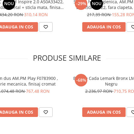
C AM.PM Inspire 2.0 A50A33422,
Suport hartie igienica, AM.PM
NOU
-29%
NOU
at, metal + sticla mata, finisaj
2.0 A50A34122, fara clapeta, 
negru mat
negru mat
434,20 RON
310,14 RON
217,39 RON
155,28 RO
ADAUGA IN COS
ADAUGA IN COS
PRODUSE SIMILARE
m dus AM.PM Play F0783900 ,
Baterie Cada Lemark Bronx L
-68%
rie mecanica, finisaj cromat
Negru
.074,48 RON
767,48 RON
2.236,97 RON
710,75 R
ADAUGA IN COS
ADAUGA IN COS