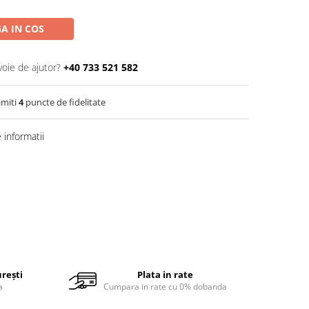
A IN COS
voie de ajutor?
+40 733 521 582
imiti
4
puncte de fidelitate
informatii
urești
Plata in rate
a
Cumpara in rate cu 0% dobanda