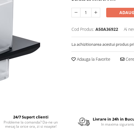
ADAUG
Cod Produs:
A50A36922
Ai ne
La achizitionarea acestui produs pr
Adauga la Favorite
Cere 
24/7 Suport clienti
Livrare in 24h in Buc
Probleme la comanda? Da-ne un
In maxima sigurant
mesaj la orice ora, zi si noapte!