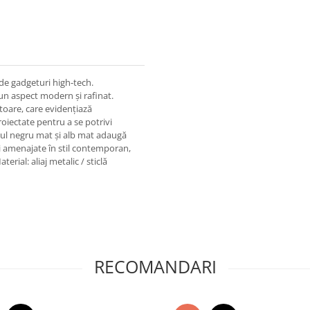
 de gadgeturi high-tech.
 un aspect modern și rafinat.
ătoare, care evidențiază
proiectate pentru a se potrivi
jul negru mat și alb mat adaugă
i amenajate în stil contemporan,
rial: aliaj metalic / sticlă
RECOMANDARI