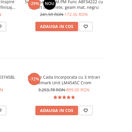
 Inspire
Suport sapun AM.PM Func A8F34222 cu
Pahar baie
-29%
NOU
-29%
finisaj
suport de perete, geam mat, negru
suport, A
sticla, pr
N
241,59 RON
172,56 RON
23
ADAUGA IN COS
AD
M3745BL
Baterie Cada Incorporata cu 3 Intrari
Bateri
-72%
-64%
Lemark Unit LM4545C Crom
LM716
ON
3.253,78 RON
899,00 RON
55
ADAUGA IN COS
AD