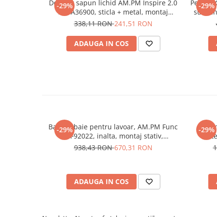
Dozator sapun lichid AM.PM Inspire 2.0
Perie W
-29%
-29%
Sisteme pentru apa pură
A50A36900, sticla + metal, montaj
suspend
suspendat
338,11 RON
241,51 RON
ADAUGA IN COS
Baterie baie pentru lavoar, AM.PM Func
Siste
-29%
-29%
F8F92022, inalta, montaj stativ,
bate
monocomanda, finisaj negru mat
938,43 RON
670,31 RON
1
ADAUGA IN COS