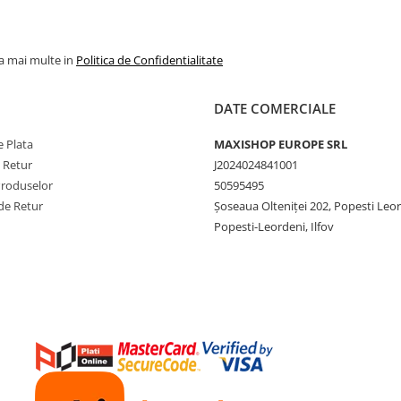
la mai multe in
Politica de Confidentialitate
DATE COMERCIALE
 Plata
MAXISHOP EUROPE SRL
e Retur
J2024024841001
Produselor
50595495
de Retur
Şoseaua Olteniţei 202, Popesti Leo
Popesti-Leordeni, Ilfov