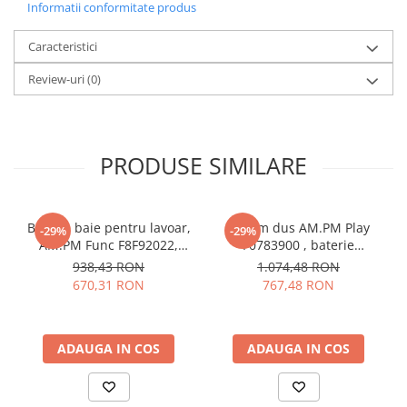
Informatii conformitate produs
conformitate cu manualul de utilizare, cu reglementările și legile
statului.
Caracteristici
Review-uri
(0)
PRODUSE SIMILARE
Baterie baie pentru lavoar,
Sistem dus AM.PM Play
-29%
-29%
AM.PM Func F8F92022,
F0783900 , baterie
inalta, montaj stativ,
mecanica, finisaj cromat
938,43 RON
1.074,48 RON
monocomanda, finisaj
670,31 RON
767,48 RON
negru mat
ADAUGA IN COS
ADAUGA IN COS