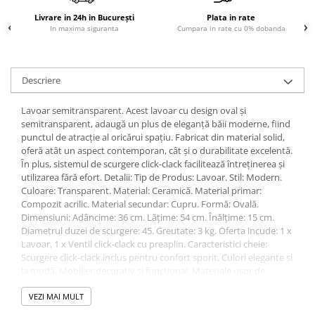
Sisteme pentru apa pură
Livrare in 24h in București
Plata in rate
In maxima siguranta
Cumpara in rate cu 0% dobanda
Descriere
Lavoar semitransparent. Acest lavoar cu design oval și
semitransparent, adaugă un plus de eleganță băii moderne, fiind
punctul de atracție al oricărui spațiu. Fabricat din material solid,
oferă atât un aspect contemporan, cât și o durabilitate excelentă.
În plus, sistemul de scurgere click-clack facilitează întreținerea și
utilizarea fără efort. Detalii: Tip de Produs: Lavoar. Stil: Modern.
Culoare: Transparent. Material: Ceramică. Material primar:
Compozit acrilic. Material secundar: Cupru. Formă: Ovală.
Dimensiuni: Adâncime: 36 cm. Lățime: 54 cm. Înălțime: 15 cm.
Diametrul duzei de scurgere: 45. Greutate: 3 kg. Oferta incude: 1 x
Lavoar, 1 x Ventil click-clack cu preaplin. Caracteristici cheie:
Scurgere click-clack inclus pentru confort sporit, Culori elegante și
la modă, Mobilier decorativ și funcțional, Materiale ușor de
întreținut și durabile, Realizarea perfectă datorită controlului
constant al calității vinilului. Asamblare: Necesită instalare.
VEZI MAI MULT
Informații suplimentare: Instalarea trebuie efectuată în