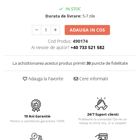
PURE
QUADRIX
IN STOC
Durata de livrare:
5-7 zile
QUADRIX COMPOZIT
RANDO
ADAUGA IN COS
Recomandate
ROLL
Cod Produs:
490174
Ai nevoie de ajutor?
+40 733 521 582
SENSUAL
SETURI CHIUVETA DE BUCATARIE SI
La achizitionarea acestui produs primiti
30
puncte de fidelitate
BATERIE
SIFOANE MONARCH
Adauga la Favorite
Cere informatii
SITE / COSURI INOX
STRICTO
STYLUX
TOCATOARE
VARIANT
24/7 Suport clienti
10 Ani Garantie
Probleme la comanda? Da-ne un
ZOOM
Pentru o satisfactie garantata 100%
mesaj la orice ora, zi si noapte!
Electrocasnice pentru bucătărie
Mixere și blendere