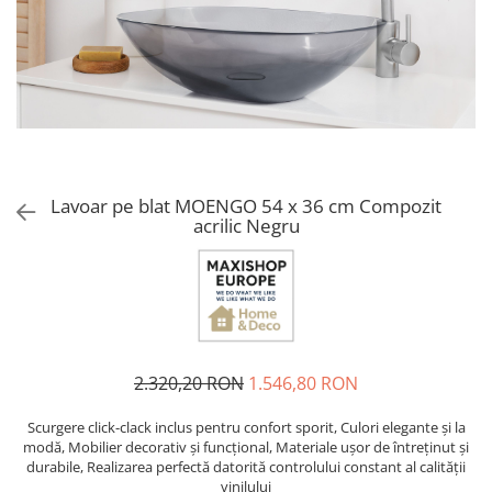
CHIUVETE STICLA
Dulap de baie cu oglindă
COMPACT
Dulap mic de baie
DISPOZITIVE DETERGENT
Etajeră pentru baie
ELEGANT
Sisteme de Dus
FORM
Cabine de dus
FORMIC
Oferta Zilei: Top Vânzări
GALEO
Baterii termostatice
Lavoar pe blat MOENGO 54 x 36 cm Compozit
INTERMEZZO
acrilic Negru
Coloane de duș cu baterie
KOMBINO
Căzi de baie
LINE
LINE MAXIM
Lavoare
LUNO
Seturi vase wc
MORE
Vase wc
NIAGARA
2.320,20 RON
1.546,80 RON
NOX
Scurgere click-clack inclus pentru confort sporit, Culori elegante și la
OMNI
modă, Mobilier decorativ și funcțional, Materiale ușor de întreținut și
PRAKTIK
durabile, Realizarea perfectă datorită controlului constant al calității
vinilului