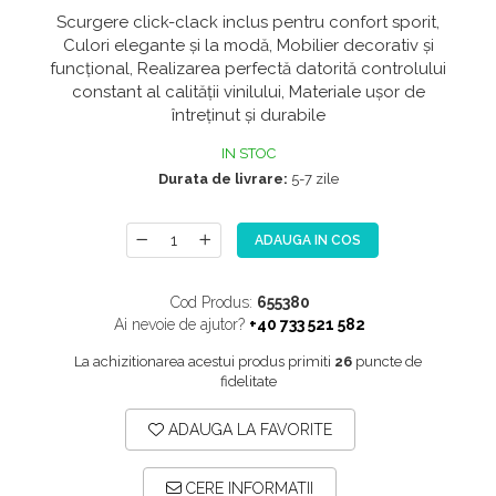
Scurgere click-clack inclus pentru confort sporit,
NOX
Culori elegante și la modă, Mobilier decorativ și
OMNI
funcțional, Realizarea perfectă datorită controlului
PRAKTIK
constant al calității vinilului, Materiale ușor de
întreținut și durabile
PURE
IN STOC
QUADRIX
Durata de livrare:
5-7 zile
QUADRIX COMPOZIT
RANDO
ADAUGA IN COS
Recomandate
ROLL
Cod Produs:
655380
Ai nevoie de ajutor?
+40 733 521 582
SENSUAL
La achizitionarea acestui produs primiti
26
puncte de
SETURI CHIUVETA DE BUCATARIE SI
fidelitate
BATERIE
SIFOANE MONARCH
ADAUGA LA FAVORITE
SITE / COSURI INOX
CERE INFORMATII
STRICTO