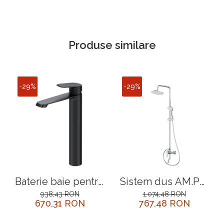
Produse similare
-29%
-29%
Baterie baie pentru
Sistem dus AM.PM
lavoar, AM.PM Func
Play F0783900 ,
938,43 RON
1.074,48 RON
670,31 RON
767,48 RON
F8F92022, inalta,
baterie mecanica,
montaj stativ,
finisaj cromat