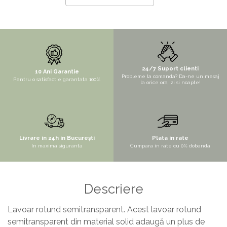
STYLUX
TOCATOARE
VARIANT
ZOOM
24/7 Suport clienti
10 Ani Garantie
Electrocasnice pentru bucătărie
Probleme la comanda? Da-ne un mesaj
Pentru o satisfactie garantata 100%
la orice ora, zi si noapte!
Mixere și blendere
Sisteme pentru apa pură
Livrare in 24h in București
Plata in rate
In maxima siguranta
Cumpara in rate cu 0% dobanda
Descriere
Lavoar rotund semitransparent. Acest lavoar rotund
semitransparent din material solid adaugă un plus de