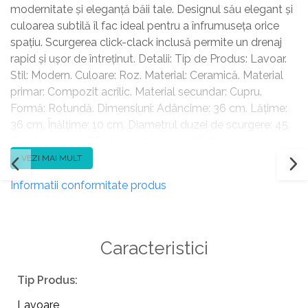
modernitate și eleganță băii tale. Designul său elegant și
culoarea subtilă îl fac ideal pentru a înfrumuseța orice
spațiu. Scurgerea click-clack inclusă permite un drenaj
rapid și ușor de întreținut. Detalii: Tip de Produs: Lavoar.
Stil: Modern. Culoare: Roz. Material: Ceramică. Material
primar: Compozit acrilic. Material secundar: Cupru.
Formă: Rotundă. Dimensiuni: Adâncime: 36 cm. Lățime:
36 cm. Înălțime: 10 cm. Diametrul duzei de scurgere: 45.
Greutate: 5 kg. Oferta incude: 1 x Ventil click-clack cu
preaplin, 1 x Lavoar. Caracteristici cheie: Scurgere click-
VEZI MAI MULT
clack inclus pentru confort sporit, Culori elegante și la
Informatii conformitate produs
modă, Mobilier decorativ și funcțional, Realizarea
perfectă datorită controlului constant al calității vinilului,
Materiale ușor de întreținut și durabile. Asamblare:
Necesită instalare. Informații suplimentare: Instalarea
Caracteristici
trebuie efectuată în conformitate cu manualul de
utilizare, cu reglementările și legile statului.
Tip Produs:
Lavoare