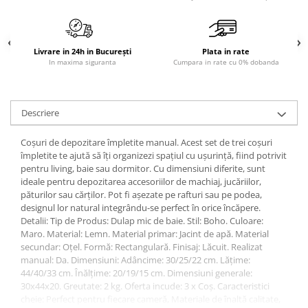
Sisteme pentru apa pură
Livrare in 24h in București
Plata in rate
In maxima siguranta
Cumpara in rate cu 0% dobanda
Descriere
Coșuri de depozitare împletite manual. Acest set de trei coșuri
împletite te ajută să îți organizezi spațiul cu ușurință, fiind potrivit
pentru living, baie sau dormitor. Cu dimensiuni diferite, sunt
ideale pentru depozitarea accesoriilor de machiaj, jucăriilor,
păturilor sau cărților. Pot fi așezate pe rafturi sau pe podea,
designul lor natural integrându-se perfect în orice încăpere.
Detalii: Tip de Produs: Dulap mic de baie. Stil: Boho. Culoare:
Maro. Material: Lemn. Material primar: Jacint de apă. Material
secundar: Oțel. Formă: Rectangulară. Finisaj: Lăcuit. Realizat
manual: Da. Dimensiuni: Adâncime: 30/25/22 cm. Lățime:
44/40/33 cm. Înălțime: 20/19/15 cm. Dimensiuni generale:
30x44x20. Greutate: 2 kg. Oferta incude: 3 x Coș. Caracteristici
cheie: Perfect pentru fiecare cameră, Materiale de înaltă calitate,