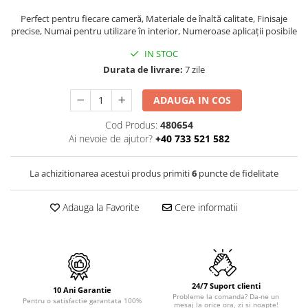
PURE
QUADRIX
Perfect pentru fiecare cameră, Materiale de înaltă calitate, Finisaje
precise, Numai pentru utilizare în interior, Numeroase aplicații posibile
QUADRIX COMPOZIT
RANDO
IN STOC
Durata de livrare:
7 zile
Recomandate
ROLL
ADAUGA IN COS
SENSUAL
Cod Produs:
480654
SETURI CHIUVETA DE BUCATARIE SI
Ai nevoie de ajutor?
+40 733 521 582
BATERIE
SIFOANE MONARCH
La achizitionarea acestui produs primiti
6
puncte de fidelitate
SITE / COSURI INOX
STRICTO
Adauga la Favorite
Cere informatii
STYLUX
TOCATOARE
VARIANT
ZOOM
Electrocasnice pentru bucătărie
24/7 Suport clienti
10 Ani Garantie
Probleme la comanda? Da-ne un
Pentru o satisfactie garantata 100%
Mixere și blendere
mesaj la orice ora, zi si noapte!