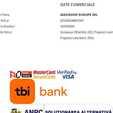
DATE COMERCIALE
 Plata
MAXISHOP EUROPE SRL
e Retur
J2024024841001
Produselor
50595495
de Retur
Şoseaua Olteniţei 202, Popesti Leo
Popesti-Leordeni, Ilfov