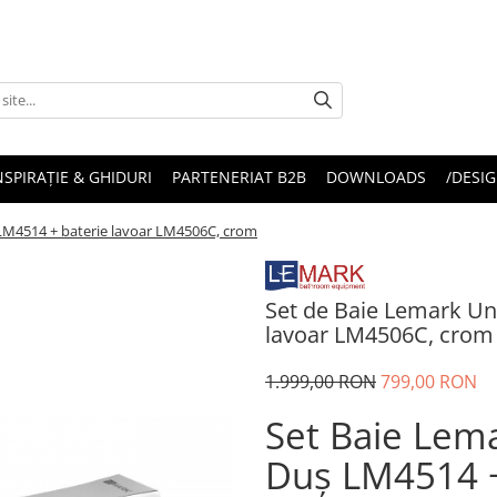
NSPIRAȚIE & GHIDURI
PARTENERIAT B2B
DOWNLOADS
/DESIG
 LM4514 + baterie lavoar LM4506C, crom
Set de Baie Lemark Uni
lavoar LM4506C, crom
1.999,00 RON
799,00 RON
Set Baie Lema
Duș LM4514 +