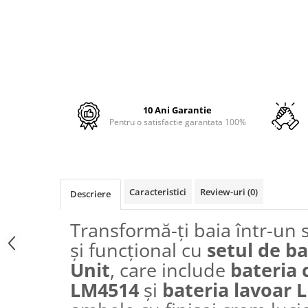
PURE
QUADRIX
QUADRIX COMPOZIT
RANDO
Recomandate
ROLL
SENSUAL
10 Ani Garantie
Pentru o satisfactie garantata 100%
SETURI CHIUVETA DE BUCATARIE SI
BATERIE
SIFOANE MONARCH
SITE / COSURI INOX
Caracteristici
Review-uri
(0)
STRICTO
Descriere
STYLUX
Transformă-ți baia într-un
TOCATOARE
și funcțional cu
setul de b
VARIANT
Unit
, care include
bateria 
ZOOM
Electrocasnice pentru bucătărie
LM4514
și
bateria lavoar
Mixere și blendere