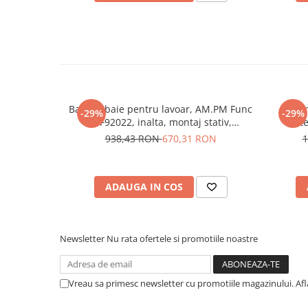
Finisaj crom lucios, modern și rezistent
Cartușe ceramice pentru reglaj precis și durabilitate
Design ergonomic și estetic
Instalare rapidă și compatibilă cu majoritatea lavoarelor
De ce să alegi Setul de Baie L
Acest set reprezintă soluția ideală pentru cei care doresc o 
combinând confortul utilizării cu estetica modernă. Este po
complete, cât și pentru modernizarea băilor existente, ofer
Baterie baie pentru lavoar, AM.PM Func
Siste
-29%
-29%
design, calitate și durabilitate.
F8F92022, inalta, montaj stativ,
bate
monocomanda, finisaj negru mat
938,43 RON
670,31 RON
1
ADAUGA IN COS
Newsletter
Nu rata ofertele si promotiile noastre
Vreau sa primesc newsletter cu promotiile magazinului. Af