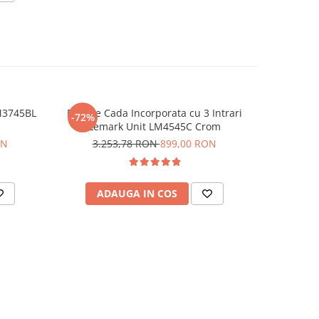
M3745BL
Baterie Cada Incorporata cu 3 Intrari
Bateri
-72%
-64%
Lemark Unit LM4545C Crom
LM716
ON
3.253,78 RON
899,00 RON
55
ADAUGA IN COS
AD