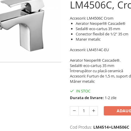
LM4506C, Cr
Accesorii: LM4506C Crom
Aerator Neoperl® Cascade®
Sedal® eco-cartus 35 mm
Conector flexibil de 1/2" 35 cm
Maner metalic
Accesorii: LM4514C-EU
Aerator Neoperl® Cascade®.
Sedal® eco-cartuș 35 mm
Întrerupător cu placă ceramică
Accesorii: Furtun de 1,5 m, suport d
Mâner metalic
IN STOC
Durata de livrare:
1-2 zile
ADAUG
Cod Produs:
LM4514+LM4506C