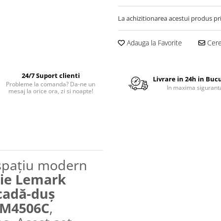
La achizitionarea acestui produs pr
Adauga la Favorite
Cere 
24/7 Suport clienti
Livrare in 24h in Buc
Probleme la comanda? Da-ne un
In maxima sigurant
mesaj la orice ora, zi si noapte!
 spațiu modern
aie Lemark
cadă-duș
 LM4506C
,