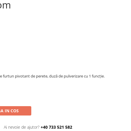
om
e furtun pivotant de perete, duză de pulverizare cu 1 funcție.
A IN COS
Ai nevoie de ajutor?
+40 733 521 582