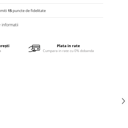
imiti
15
puncte de fidelitate
informatii
urești
Plata in rate
a
Cumpara in rate cu 0% dobanda