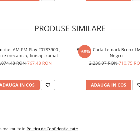
 și căzilor
PRODUSE SIMILARE
emark Unit
baie funcțională și elegantă,
trivit atât pentru renovări
ind un raport excelent între
m dus AM.PM Play F0783900 ,
Baterie Cada Lemark Bronx L
-68%
rie mecanica, finisaj cromat
Negru
.074,48 RON
767,48 RON
2.236,97 RON
710,75 R
ADAUGA IN COS
ADAUGA IN COS
la mai multe in
Politica de Confidentialitate