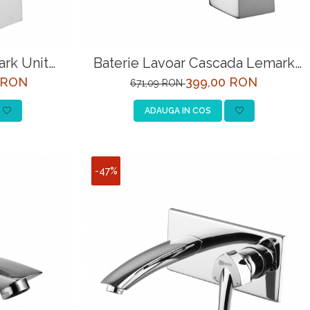
ark Unit
Baterie Lavoar Cascada Lemark
rom
LM4546C-EU Crom
 RON
399,00 RON
671,09 RON
ADAUGA IN COS
-47%