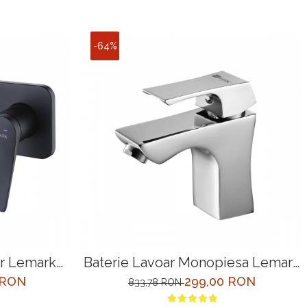
-64%
ar Lemark
Baterie Lavoar Monopiesa Lemark
Incastrata
Unit LM4506C Crom
 RON
299,00 RON
833,78 RON