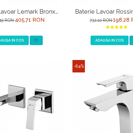
 lavoar Lemark Bronx
Baterie Lavoar Rossi
3706GM grafit
11PC Crom
405,71 RON
198,28
,49 RON
732,10 RON
AUGA IN COS
ADAUGA IN COS
-64%