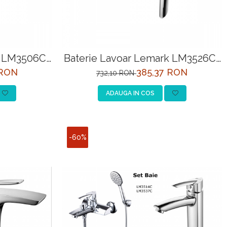
k LM3506C-
Baterie Lavoar Lemark LM3526C-
EU Incastrat Crom
 RON
385,37 RON
732,10 RON
ADAUGA IN COS
-60%