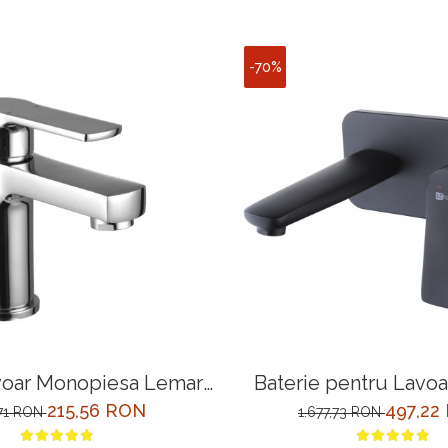
-70%
voar Monopiesa Lemark
Baterie pentru Lavo
race LM1506C Crom
Bronx LM3726BL Negru 
215,56 RON
497,22
71 RON
1.677,73 RON