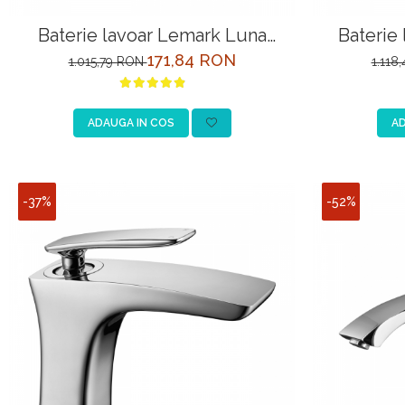
Baterie lavoar Lemark Luna
Baterie
LM4107C crom
LM
171,84 RON
1.015,79 RON
1.118
ADAUGA IN COS
AD
-37%
-52%