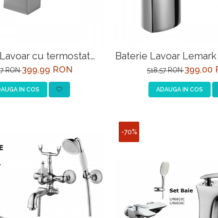
 Lavoar cu termostat
Baterie Lavoar Lemar
ETI LM7836C-EU, Crom
EU Crom
399,99 RON
399,00
47 RON
518,57 RON
AUGA IN COS
ADAUGA IN COS
-70%