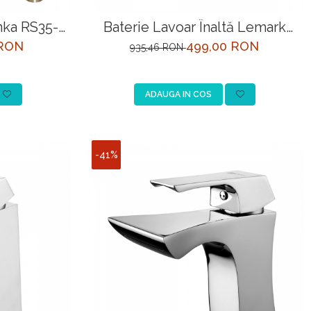
nka RS35-
Baterie Lavoar Înaltă Lemark
Bellario LM6809C-EU, Crom
 RON
499,00 RON
935,46 RON
ADAUGA IN COS
-41%