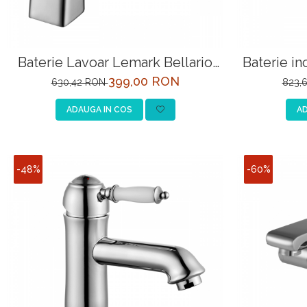
Baterie Lavoar Lemark Bellario
Baterie in
LM6806C-EU crom
Unit 
399,00 RON
630,42 RON
823,
ADAUGA IN COS
AD
-48%
-60%