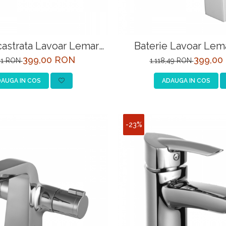
castrata Lavoar Lemark
Baterie Lavoar Lem
LM4526C-EU Crom
LM4537C-EU C
399,00 RON
399,00
61 RON
1.118,49 RON
AUGA IN COS
ADAUGA IN COS
-23%