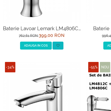
Baterie Lavoar Lemark LM4806C-
Baterie
EU Crom
Lemark Y
399,00 RON
762,61 RON
996,
ADAUGA IN COS
AD
-34%
-55%
NOU