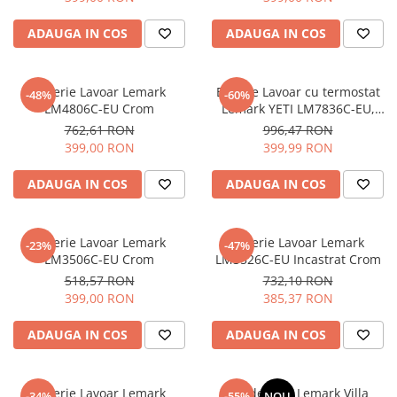
ADAUGA IN COS
ADAUGA IN COS
Baterie Lavoar Lemark
Baterie Lavoar cu termostat
-48%
-60%
LM4806C-EU Crom
Lemark YETI LM7836C-EU,
Crom
762,61 RON
996,47 RON
399,00 RON
399,99 RON
ADAUGA IN COS
ADAUGA IN COS
Baterie Lavoar Lemark
Baterie Lavoar Lemark
-23%
-47%
LM3506C-EU Crom
LM3526C-EU Incastrat Crom
518,57 RON
732,10 RON
399,00 RON
385,37 RON
ADAUGA IN COS
ADAUGA IN COS
Baterie Lavoar Lemark
Set de Baie Lemark Villa
-34%
-55%
NOU