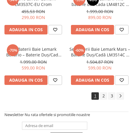
LM3537C-EU Crom
baterie dus/cada LM4812C +
baterie lavoar LM4806C
455,53 RON
1.999,00 RON
299,00 RON
899,00 RON
ADAUGA IN COS
ADAUGA IN COS
Set Baterii Baie Lemark
Set Baterii Baie Lemark Mars –
-70%
-60%
Bellario – Baterie Duș/Cadă
Baterie Duș/Cadă LM3514C +
LM6802C + Baterie Lavoar
Baterie Lavoar LM3537C,
1.999,00 RON
1.504,87 RON
LM6806C, Crom
Crom
599,00 RON
599,00 RON
ADAUGA IN COS
ADAUGA IN COS
1
2
3
Newsletter
Nu rata ofertele si promotiile noastre