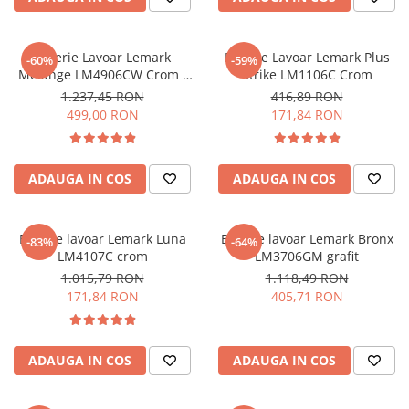
PURE
QUADRIX
QUADRIX COMPOZIT
Baterie Lavoar Lemark
Baterie Lavoar Lemark Plus
-60%
-59%
RANDO
Melange LM4906CW Crom /
Strike LM1106C Crom
Alb
Recomandate
1.237,45 RON
416,89 RON
499,00 RON
171,84 RON
ROLL
SENSUAL
SETURI CHIUVETA DE BUCATARIE SI
ADAUGA IN COS
ADAUGA IN COS
BATERIE
SIFOANE MONARCH
SITE / COSURI INOX
Baterie lavoar Lemark Luna
Baterie lavoar Lemark Bronx
-83%
-64%
STRICTO
LM4107C crom
LM3706GM grafit
1.015,79 RON
1.118,49 RON
STYLUX
171,84 RON
405,71 RON
TOCATOARE
VARIANT
ZOOM
ADAUGA IN COS
ADAUGA IN COS
Electrocasnice pentru bucătărie
Mixere și blendere