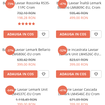
Baterie Lavoar Rossinka RS35-
Baterie Lavoar Înaltă Lemark
-73%
-47%
Sisteme pentru apa pură
11PC Crom
Bellario LM6809C-EU, Crom
732,10 RON
935,46 RON
198,28 RON
499,00 RON
ADAUGA IN COS
ADAUGA IN COS
Baterie Lavoar Lemark Bellario
Baterie incastrata Lavoar
-37%
-52%
LM6806C-EU crom
Lemark Unit LM4526C-EU
Crom
630,42 RON
823,61 RON
399,00 RON
399,00 RON
ADAUGA IN COS
ADAUGA IN COS
Baterie Lavoar Lemark Unit
Baterie Lavoar Cascada
-64%
-41%
LM4537C-EU Crom
Lemark LM4546C-EU Crom
1.118,49 RON
671,09 RON
399,00 RON
399,00 RON