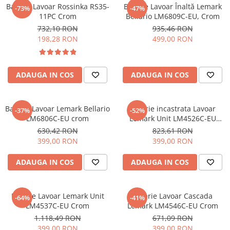
Baterie Lavoar Rossinka RS35-
Baterie Lavoar Înaltă Lemark
-73%
-47%
Sisteme pentru apa pură
11PC Crom
Bellario LM6809C-EU, Crom
732,10 RON
935,46 RON
198,28 RON
499,00 RON
ADAUGA IN COS
ADAUGA IN COS
Baterie Lavoar Lemark Bellario
Baterie incastrata Lavoar
-37%
-52%
LM6806C-EU crom
Lemark Unit LM4526C-EU
Crom
630,42 RON
823,61 RON
399,00 RON
399,00 RON
ADAUGA IN COS
ADAUGA IN COS
Baterie Lavoar Lemark Unit
Baterie Lavoar Cascada
-64%
-41%
LM4537C-EU Crom
Lemark LM4546C-EU Crom
1.118,49 RON
671,09 RON
399,00 RON
399,00 RON