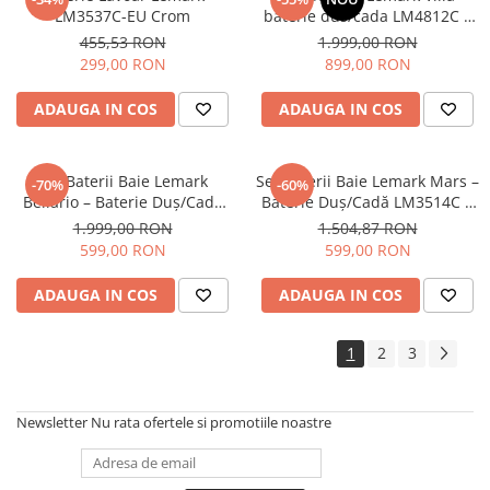
LM3537C-EU Crom
baterie dus/cada LM4812C +
baterie lavoar LM4806C
455,53 RON
1.999,00 RON
299,00 RON
899,00 RON
ADAUGA IN COS
ADAUGA IN COS
Set Baterii Baie Lemark
Set Baterii Baie Lemark Mars –
-70%
-60%
Bellario – Baterie Duș/Cadă
Baterie Duș/Cadă LM3514C +
LM6802C + Baterie Lavoar
Baterie Lavoar LM3537C,
1.999,00 RON
1.504,87 RON
LM6806C, Crom
Crom
599,00 RON
599,00 RON
ADAUGA IN COS
ADAUGA IN COS
1
2
3
Newsletter
Nu rata ofertele si promotiile noastre