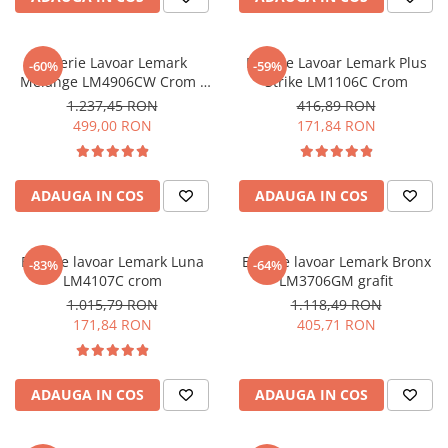
PURE
QUADRIX
QUADRIX COMPOZIT
Baterie Lavoar Lemark
Baterie Lavoar Lemark Plus
-60%
-59%
RANDO
Melange LM4906CW Crom /
Strike LM1106C Crom
Alb
Recomandate
1.237,45 RON
416,89 RON
499,00 RON
171,84 RON
ROLL
SENSUAL
SETURI CHIUVETA DE BUCATARIE SI
ADAUGA IN COS
ADAUGA IN COS
BATERIE
SIFOANE MONARCH
SITE / COSURI INOX
Baterie lavoar Lemark Luna
Baterie lavoar Lemark Bronx
-83%
-64%
STRICTO
LM4107C crom
LM3706GM grafit
1.015,79 RON
1.118,49 RON
STYLUX
171,84 RON
405,71 RON
TOCATOARE
VARIANT
ZOOM
ADAUGA IN COS
ADAUGA IN COS
Electrocasnice pentru bucătărie
Mixere și blendere