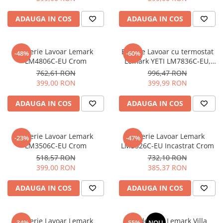
ADAUGA IN COS
ADAUGA IN COS
Baterie Lavoar Lemark
Baterie Lavoar cu termostat
-48%
-60%
LM4806C-EU Crom
Lemark YETI LM7836C-EU,
Crom
762,61 RON
996,47 RON
399,00 RON
399,99 RON
ADAUGA IN COS
ADAUGA IN COS
Baterie Lavoar Lemark
Baterie Lavoar Lemark
-23%
-47%
LM3506C-EU Crom
LM3526C-EU Incastrat Crom
518,57 RON
732,10 RON
399,00 RON
385,37 RON
ADAUGA IN COS
ADAUGA IN COS
Baterie Lavoar Lemark
Set de Baie Lemark Villa
-34%
-55%
NOU