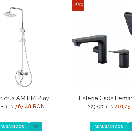
-68%
m dus AM.PM Play
Baterie Cada Lemar
 , baterie mecanica,
LM3745BL Ne
767,48 RON
710,75
,48 RON
2.236,97 RON
finisaj cromat
AUGA IN COS
ADAUGA IN COS