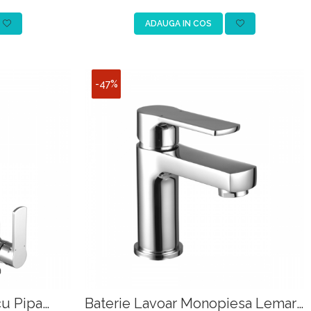
lus
negru
ADAUGA IN COS
-47%
cu Pipa
Baterie Lavoar Monopiesa Lemark