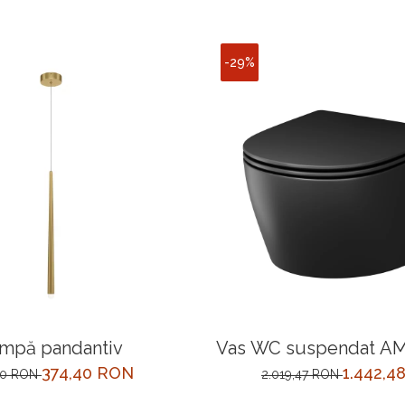
-29%
mpă pandantiv
Vas WC suspendat AM
CXB1700MBSC, negru,
374,40 RON
1.442,4
00 RON
2.019,47 RON
orizontala, 35.5 x 50