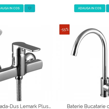
capac WC inc
AUGA IN COS
ADAUGA IN COS
-55%
Cada-Dus Lemark Plus
Baterie Bucatarie 