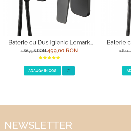
Baterie cu Dus Igienic Lemark
Baterie 
Bronx LM3719BL Negru Incastrata
Bronx LM3
499,00 RON
1.667,56 RON
1.840
ADAUGA IN COS
AD
NEWSLETTER