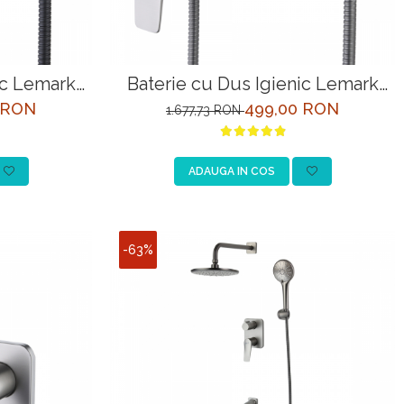
ic Lemark
Baterie cu Dus Igienic Lemark
Negru
Bronx LM3718GM Grafit
 RON
499,00 RON
1.677,73 RON
ADAUGA IN COS
-63%