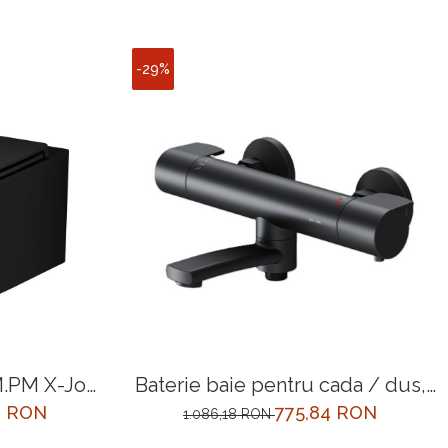
-29%
.PM X-Joy
Baterie baie pentru cada / dus,
 evacuare
AM.PM X-Joy F85A50022,
8 RON
775,84 RON
1.086,18 RON
 x 36 cm,
termostata, montaj aplicat, finisaj