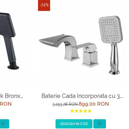
-72%
k Bronx
Baterie Cada Incorporata cu 3
gru
Intrari Lemark Unit LM4545C
 RON
899,00 RON
3.253,78 RON
Crom
ADAUGA IN COS