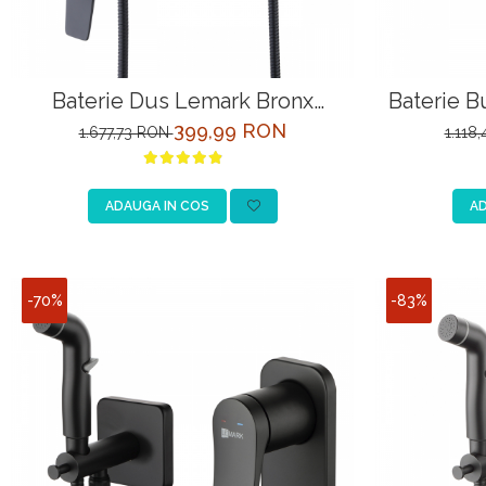
Baterie Dus Lemark Bronx
Baterie B
LM3703BL Negru cu Para
LM
399,99 RON
1.677,73 RON
1.118
ADAUGA IN COS
AD
-70%
-83%