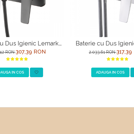
cu Dus Igienic Lemark
Baterie cu Dus Igien
720BL Negru Incastrata
Bronx LM3720GM Grafit
307,39 RON
317,39
,42 RON
2.033,61 RON
AUGA IN COS
ADAUGA IN COS