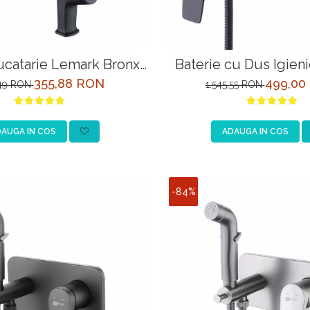
ucatarie Lemark Bronx
Baterie cu Dus Igien
3705BL Negru
Bronx LM3718BL 
355,88 RON
499,00
,49 RON
1.545,55 RON
AUGA IN COS
ADAUGA IN COS
-84%