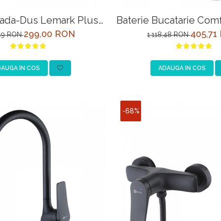
Cada-Dus Lemark Plus
Baterie Bucatarie Com
ce LM1551C Crom
cai cu Racord la Filt
299,00 RON
405,71
,49 RON
1.118,48 RON
Potabila
AUGA IN COS
ADAUGA IN COS
-68%