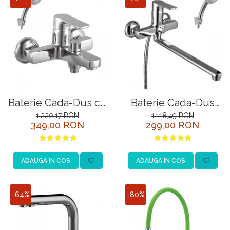
Baterie Cada-Dus cu
Baterie Cada-Dus
Pipa Scurta si
Lemark Plus Grace
1.220,17 RON
1.118,49 RON
349,00 RON
299,00 RON
Comutator Rotativ
LM1551C Crom
Lemark Plus Grace
LM1512C Crom
ADAUGA IN COS
ADAUGA IN COS
-64%
-80%