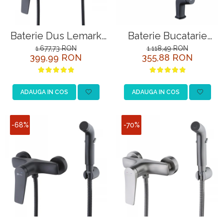
Baterie Dus Lemark
Baterie Bucatarie
Bronx LM3703BL
Lemark Bronx
1.677,73 RON
1.118,49 RON
399,99 RON
355,88 RON
Negru cu Para
LM3705BL Negru
ADAUGA IN COS
ADAUGA IN COS
-68%
-70%