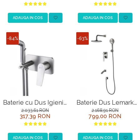
Incastrata
Incastrata
ADAUGA IN COS
ADAUGA IN COS
-84%
-63%
Baterie cu Dus Igienic
Baterie Dus Lemark
Lemark Bronx
Bronx LM3722GM
2.033,61 RON
2.168,91 RON
317,39 RON
799,00 RON
LM3720GM Grafit
Grafit Incastrata
Incastrata
ADAUGA IN COS
ADAUGA IN COS