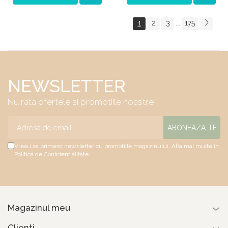
1
2
3
175
...
NEWSLETTER
Nu rata ofertele si promotiile noastre
Vreau sa primesc newsletter cu promotiile magazinului. Afla mai multe in
Politica de Confidentialitate
Magazinul meu
Clienti