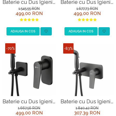
Baterie cu Dus Igienic
Baterie cu Dus Igienic
Lemark Bronx
Lemark Bronx
1.545,55 RON
1.677,73 RON
499,00 RON
499,00 RON
LM3718BL Negru
LM3718GM Grafit
ADAUGA IN COS
ADAUGA IN COS
-70%
-83%
Baterie cu Dus Igienic
Baterie cu Dus Igienic
Lemark Bronx
Lemark Bronx
1.667,56 RON
1.840,42 RON
499,00 RON
307,39 RON
LM3719BL Negru
LM3720BL Negru