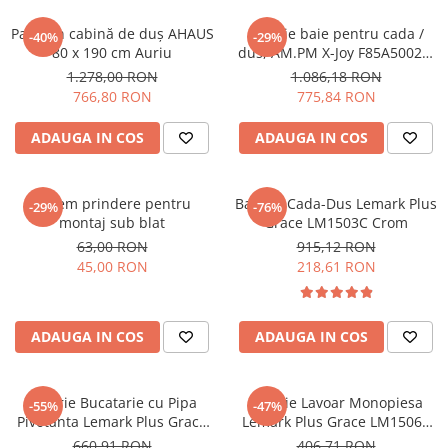
PURE
QUADRIX
Paravan cabină de duș AHAUS
Baterie baie pentru cada /
-40%
-29%
QUADRIX COMPOZIT
80 x 190 cm Auriu
dus, AM.PM X-Joy F85A50022,
termostata, montaj aplicat,
1.278,00 RON
1.086,18 RON
RANDO
finisaj negru
766,80 RON
775,84 RON
Recomandate
ROLL
ADAUGA IN COS
ADAUGA IN COS
SENSUAL
SETURI CHIUVETA DE BUCATARIE SI
BATERIE
Sistem prindere pentru
Baterie Cada-Dus Lemark Plus
-29%
-76%
montaj sub blat
Grace LM1503C Crom
SIFOANE MONARCH
63,00 RON
915,12 RON
SITE / COSURI INOX
45,00 RON
218,61 RON
STRICTO
STYLUX
TOCATOARE
ADAUGA IN COS
ADAUGA IN COS
VARIANT
ZOOM
Baterie Bucatarie cu Pipa
Baterie Lavoar Monopiesa
-55%
-47%
Electrocasnice pentru bucătărie
Pivotanta Lemark Plus Grace
Lemark Plus Grace LM1506C
LM1505C Crom
Crom
Mixere și blendere
660,91 RON
406,71 RON