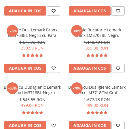
ADAUGA IN COS
ADAUGA IN COS
Baterie Dus Lemark Bronx
Baterie Bucatarie Lemark
-76%
-68%
LM3703BL Negru cu Para
Bronx LM3705BL Negru
1.677,73 RON
1.118,49 RON
399,99 RON
355,88 RON
ADAUGA IN COS
ADAUGA IN COS
Baterie cu Dus Igienic Lemark
Baterie cu Dus Igienic Lemark
-68%
-70%
Bronx LM3718BL Negru
Bronx LM3718GM Grafit
1.545,55 RON
1.677,73 RON
499,00 RON
499,00 RON
ADAUGA IN COS
ADAUGA IN COS