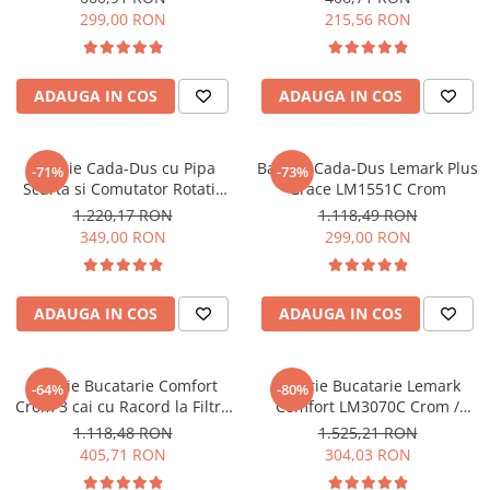
299,00 RON
215,56 RON
Sisteme pentru apa pură
ADAUGA IN COS
ADAUGA IN COS
Baterie Cada-Dus cu Pipa
Baterie Cada-Dus Lemark Plus
-71%
-73%
Scurta si Comutator Rotativ
Grace LM1551C Crom
Lemark Plus Grace LM1512C
1.220,17 RON
1.118,49 RON
Crom
349,00 RON
299,00 RON
ADAUGA IN COS
ADAUGA IN COS
Baterie Bucatarie Comfort
Baterie Bucatarie Lemark
-64%
-80%
Crom 3 cai cu Racord la Filtru
Comfort LM3070C Crom /
de Apa Potabila
Verde cu Racord la Filtru de
1.118,48 RON
1.525,21 RON
Apa Potabila
405,71 RON
304,03 RON