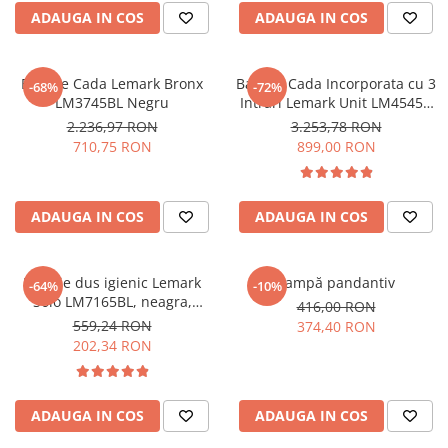
CHIUVETE STICLA
Dulap de baie cu oglindă
ADAUGA IN COS
ADAUGA IN COS
COMPACT
Dulap mic de baie
DISPOZITIVE DETERGENT
Etajeră pentru baie
Baterie Cada Lemark Bronx
Baterie Cada Incorporata cu 3
ELEGANT
Sisteme de Dus
-68%
-72%
LM3745BL Negru
Intrari Lemark Unit LM4545C
FORM
Cabine de dus
Crom
2.236,97 RON
3.253,78 RON
FORMIC
710,75 RON
899,00 RON
Oferta Zilei: Top Vânzări
GALEO
Baterii termostatice
INTERMEZZO
Coloane de duș cu baterie
KOMBINO
ADAUGA IN COS
ADAUGA IN COS
Căzi de baie
LINE
LINE MAXIM
Lavoare
Baterie dus igienic Lemark
Lampă pandantiv
-64%
-10%
LUNO
Solo LM7165BL, neagra,
Seturi vase wc
416,00 RON
MORE
incastrata
559,24 RON
374,40 RON
Vase wc
NIAGARA
202,34 RON
NOX
OMNI
ADAUGA IN COS
ADAUGA IN COS
PRAKTIK