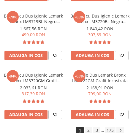
Baterie cu Dus Igienic Lemark
Baterie cu Dus Igienic Lemark
-70%
-83%
Bronx LM3719BL Negru
Bronx LM3720BL Negru
Incastrata
Incastrata
1.667,56 RON
1.840,42 RON
499,00 RON
307,39 RON
ADAUGA IN COS
ADAUGA IN COS
Baterie cu Dus Igienic Lemark
Baterie Dus Lemark Bronx
-84%
-63%
Bronx LM3720GM Grafit
LM3722GM Grafit Incastrata
Incastrata
2.033,61 RON
2.168,91 RON
317,39 RON
799,00 RON
ADAUGA IN COS
ADAUGA IN COS
1
2
3
175
...