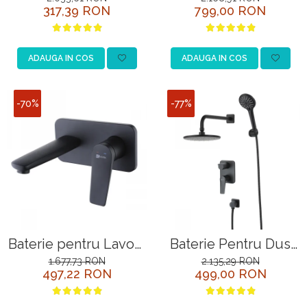
317,39 RON
799,00 RON
LM3720GM Grafit
Grafit Incastrata
Incastrata
ADAUGA IN COS
ADAUGA IN COS
-70%
-77%
Baterie pentru Lavoar
Baterie Pentru Dus
Lemark Bronx
Lemark Bronx
1.677,73 RON
2.135,29 RON
497,22 RON
499,00 RON
LM3726BL Negru
LM3729BL Negru
Incastrata