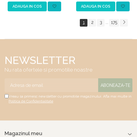
ADAUGA IN COS
ADAUGA IN COS
1
2
3
175
...
NEWSLETTER
Nu rata ofertele si promotiile noastre
Vreau sa primesc newsletter cu promotiile magazinului. Afla mai multe in
Politica de Confidentialitate
Magazinul meu