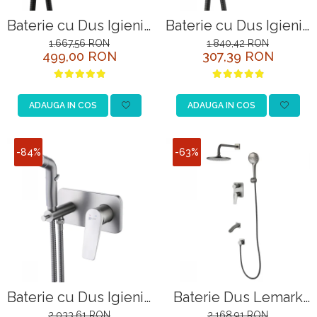
Baterie cu Dus Igienic
Baterie cu Dus Igienic
Lemark Bronx
Lemark Bronx
1.667,56 RON
1.840,42 RON
499,00 RON
307,39 RON
LM3719BL Negru
LM3720BL Negru
Incastrata
Incastrata
ADAUGA IN COS
ADAUGA IN COS
-84%
-63%
Baterie cu Dus Igienic
Baterie Dus Lemark
Lemark Bronx
Bronx LM3722GM
2.033,61 RON
2.168,91 RON