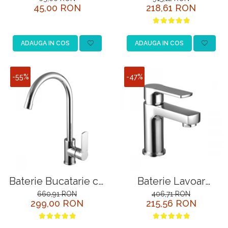
45,00 RON
218,61 RON
blat
LM1503C Crom
ADAUGA IN COS
ADAUGA IN COS
-55%
-47%
Baterie Bucatarie cu
Baterie Lavoar
Pipa Pivotanta
Monopiesa Lemark
660,91 RON
406,71 RON
299,00 RON
215,56 RON
Lemark Plus Grace
Plus Grace LM1506C
LM1505C Crom
Crom