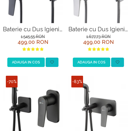
Baterie cu Dus Igienic
Baterie cu Dus Igienic
Lemark Bronx
Lemark Bronx
1.545,55 RON
1.677,73 RON
499,00 RON
499,00 RON
LM3718BL Negru
LM3718GM Grafit
ADAUGA IN COS
ADAUGA IN COS
-70%
-83%