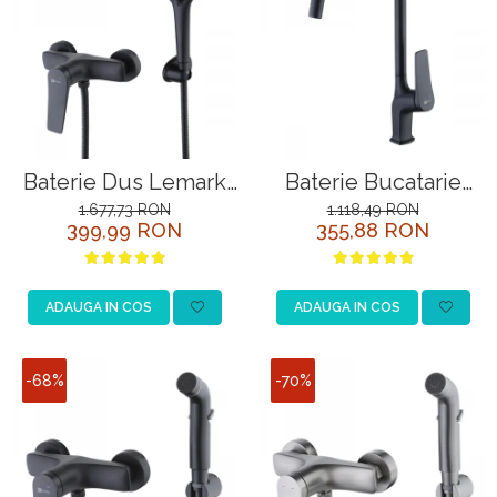
Baterie Dus Lemark
Baterie Bucatarie
Bronx LM3703BL
Lemark Bronx
1.677,73 RON
1.118,49 RON
399,99 RON
355,88 RON
Negru cu Para
LM3705BL Negru
ADAUGA IN COS
ADAUGA IN COS
-68%
-70%