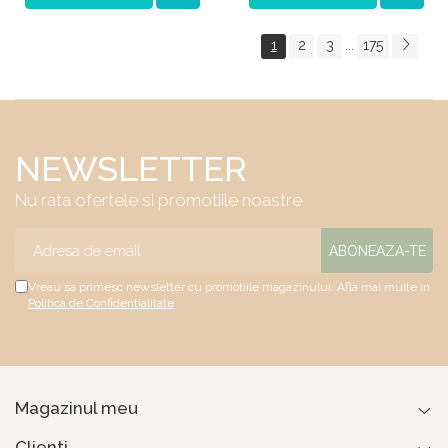
1
2
3
175
...
NEWSLETTER
Nu rata ofertele si promotiile noastre
Vreau sa primesc newsletter cu promotiile magazinului. Afla mai multe in
Politica de Confidentialitate
Magazinul meu
Clienti