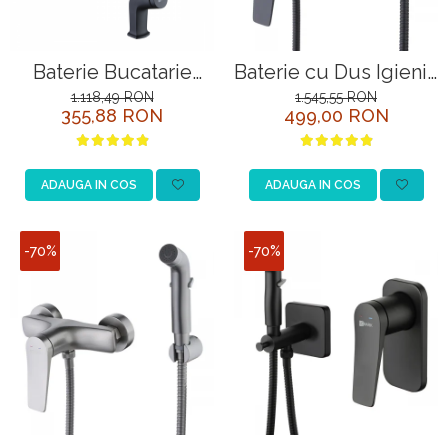
Baterie Bucatarie
Baterie cu Dus Igienic
Lemark Bronx
Lemark Bronx
1.118,49 RON
1.545,55 RON
355,88 RON
499,00 RON
LM3705BL Negru
LM3718BL Negru
ADAUGA IN COS
ADAUGA IN COS
-70%
-70%