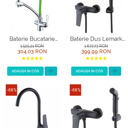
Baterie Bucatarie
Baterie Dus Lemark
Lemark Comfort
Bronx LM3703BL
1.525,21 RON
1.677,73 RON
304,03 RON
399,99 RON
LM3070C Crom /
Negru cu Para
Verde cu Racord la
Filtru de Apa Potabila
ADAUGA IN COS
ADAUGA IN COS
-68%
-68%