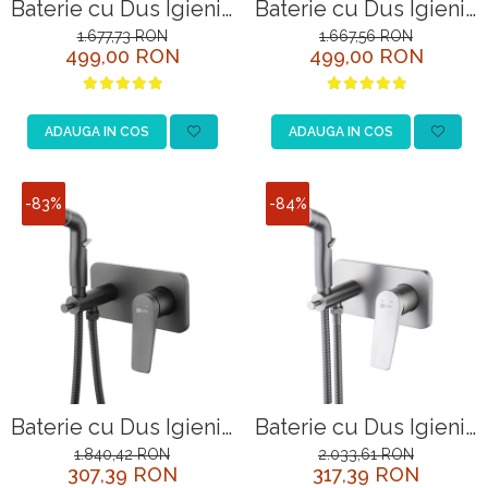
Baterie cu Dus Igienic
Baterie cu Dus Igienic
Lemark Bronx
Lemark Bronx
1.677,73 RON
1.667,56 RON
499,00 RON
499,00 RON
LM3718GM Grafit
LM3719BL Negru
Incastrata
ADAUGA IN COS
ADAUGA IN COS
-83%
-84%
Baterie cu Dus Igienic
Baterie cu Dus Igienic
Lemark Bronx
Lemark Bronx
1.840,42 RON
2.033,61 RON
307,39 RON
317,39 RON
LM3720BL Negru
LM3720GM Grafit