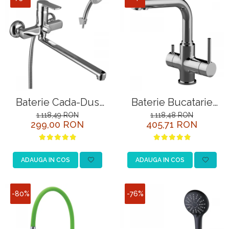
Baterie Cada-Dus
Baterie Bucatarie
Lemark Plus Grace
Comfort Crom 3 cai
1.118,49 RON
1.118,48 RON
299,00 RON
405,71 RON
LM1551C Crom
cu Racord la Filtru de
Apa Potabila
ADAUGA IN COS
ADAUGA IN COS
-80%
-76%