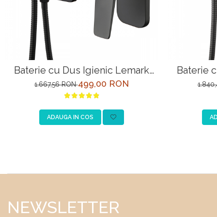
Baterie cu Dus Igienic Lemark
Baterie 
Bronx LM3719BL Negru Incastrata
Bronx LM3
499,00 RON
1.667,56 RON
1.840
ADAUGA IN COS
AD
NEWSLETTER