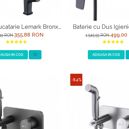
ucatarie Lemark Bronx
Baterie cu Dus Igien
3705BL Negru
Bronx LM3718BL 
355,88 RON
499,00
,49 RON
1.545,55 RON
AUGA IN COS
ADAUGA IN COS
-84%