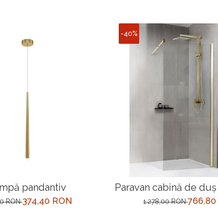
-40%
mpă pandantiv
Paravan cabină de du
x 190 cm Aur
374,40 RON
766,8
00 RON
1.278,00 RON