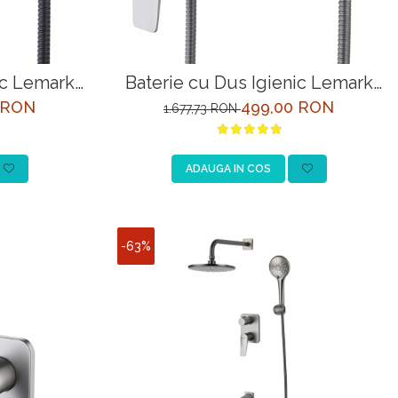
ic Lemark
Baterie cu Dus Igienic Lemark
Negru
Bronx LM3718GM Grafit
 RON
499,00 RON
1.677,73 RON
ADAUGA IN COS
-63%