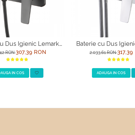
cu Dus Igienic Lemark
Baterie cu Dus Igien
720BL Negru Incastrata
Bronx LM3720GM Grafit
307,39 RON
317,39
,42 RON
2.033,61 RON
AUGA IN COS
ADAUGA IN COS