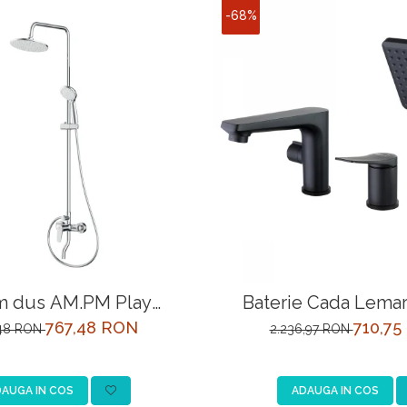
-68%
m dus AM.PM Play
Baterie Cada Lemar
 , baterie mecanica,
LM3745BL Ne
767,48 RON
710,75
,48 RON
2.236,97 RON
finisaj cromat
AUGA IN COS
ADAUGA IN COS