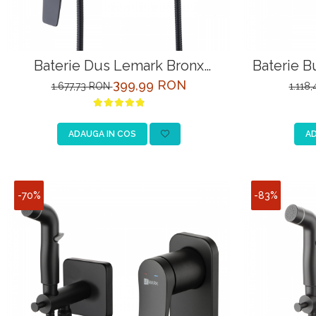
Baterie Dus Lemark Bronx
Baterie B
LM3703BL Negru cu Para
LM
399,99 RON
1.677,73 RON
1.118
ADAUGA IN COS
AD
-70%
-83%