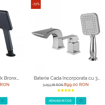
-72%
k Bronx
Baterie Cada Incorporata cu 3
gru
Intrari Lemark Unit LM4545C
 RON
899,00 RON
3.253,78 RON
Crom
ADAUGA IN COS