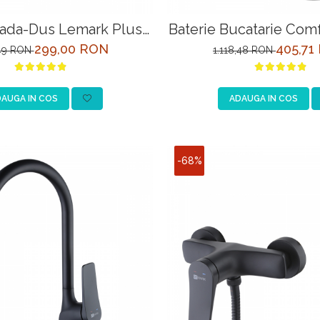
Cada-Dus Lemark Plus
Baterie Bucatarie Com
ce LM1551C Crom
cai cu Racord la Filt
299,00 RON
405,71
,49 RON
1.118,48 RON
Potabila
AUGA IN COS
ADAUGA IN COS
-68%