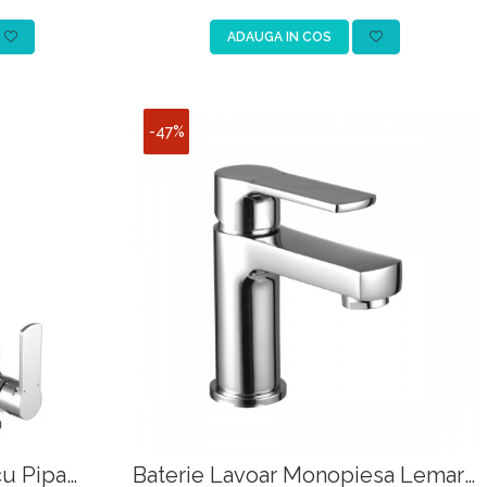
negru
ADAUGA IN COS
-47%
cu Pipa
Baterie Lavoar Monopiesa Lemark