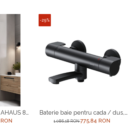
-29%
ș AHAUS 80
Baterie baie pentru cada / dus,
iu
AM.PM X-Joy F85A50022,
0 RON
775,84 RON
1.086,18 RON
termostata, montaj aplicat, finisaj