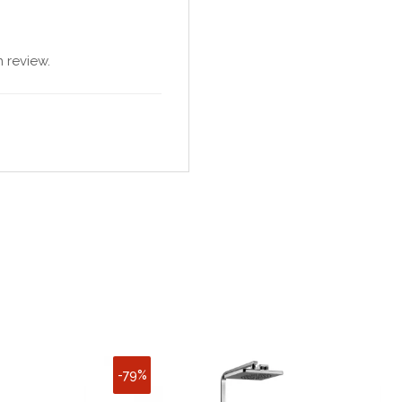
 review.
-79%