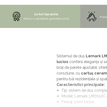
NOX
OMNI
10 Ani Garantie
Probl
Pentru o satisfactie garantata 100%
PRAKTIK
PURE
QUADRIX
QUADRIX COMPOZIT
RANDO
Sistemul de duș
Lemark LM
Recomandate
lucios
conferă eleganță și s
ROLL
braț de perete ajustabil, ofer
SENSUAL
coroziune, cu
cartuș ceram
SETURI CHIUVETA DE BUCATARIE SI
pentru băi rezidențiale și spa
BATERIE
Caracteristici principale:
Tip: sistem de duș compl
SIFOANE MONARCH
Model: Lemark LM7012C
SITE / COSURI INOX
Finisaj: crom lucios
STRICTO