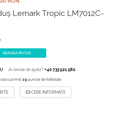
,00 RON
duş Lemark Tropic LM7012C-
e
ADAUGA IN COS
EU
Ai nevoie de ajutor?
+40 733 521 582
rodus primiti
19
puncte de fidelitate
RITE
CERE INFORMATII