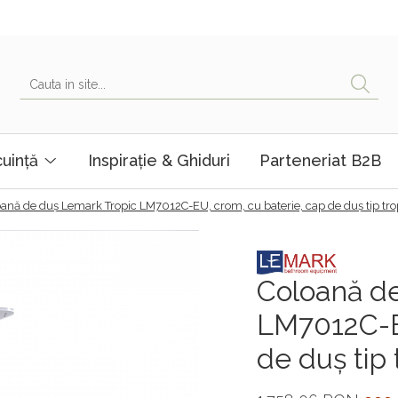
uință
Inspirație & Ghiduri
Parteneriat B2B
ană de duş Lemark Tropic LM7012C-EU, crom, cu baterie, cap de duș tip trop
Coloană de
LM7012C-EU
de duș tip 