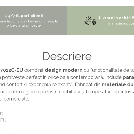
24/7 Suport clienti
Livrare in 24h in 
eme la comanda? Da-ne un mesaj la
In maxima sigu
orice ora, zi si noapte!
Descriere
7012C-EU
combină
design modern
cu funcționalitate de to
e potrivește perfect în orice baie contemporană. Include
para
ind confort și experiență relaxantă. Fabricat din
materiale du
ic
pentru reglarea precisă a debitului și temperaturii apei. Inst
ții comerciale.
et
-EU