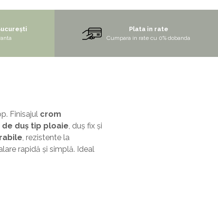
București
Plata in rate
ranta
Cumpara in rate cu 0% dobanda
p. Finisajul
crom
 de duș tip ploaie
, duș fix și
rabile
, rezistente la
alare rapidă și simplă. Ideal