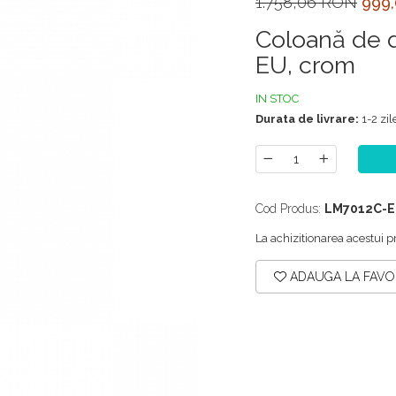
1.758,06 RON
999
Coloană de 
EU, crom
IN STOC
Durata de livrare:
1-2 zil
Cod Produs:
LM7012C-
La achizitionarea acestui p
ADAUGA LA FAVO