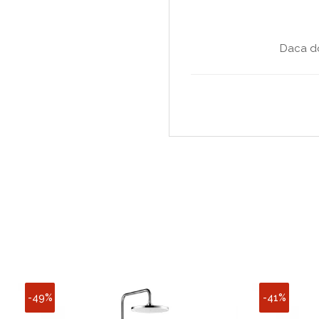
Daca do
-49%
-41%