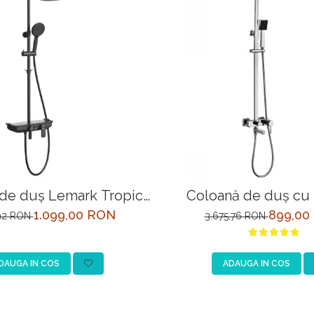
de duş Lemark Tropic
Coloană de duș cu 
L cu baterie, cap de
Lemark Tropic LM70
1.099,00 RON
899,00
,92 RON
3.675,76 RON
ropic și pipa pivotanta
cu baterie, cap de duș
și pipa pivotan
DAUGA IN COS
ADAUGA IN COS