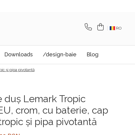
RO
Downloads
/design-baie
Blog
ic și pipa pivotantă
 duş Lemark Tropic
, crom, cu baterie, cap
tropic și pipa pivotantă