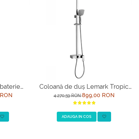
baterie
Coloană de duş Lemark Tropic
04C Crom,
LM7005C, crom, cu pipa
 RON
899,00 RON
4.270,59 RON
 tip tropic
pivotantă, para tip ploaie și duș
tă
fix
ADAUGA IN COS